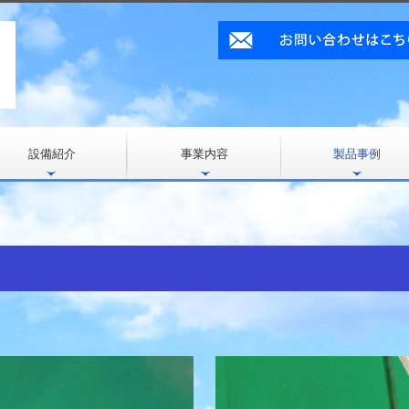
設備紹介
事業内容
製品事例
溶接構造
複合加工
ＣＮＣ複合旋盤加工
樹脂加工
レーザー加工
番外編