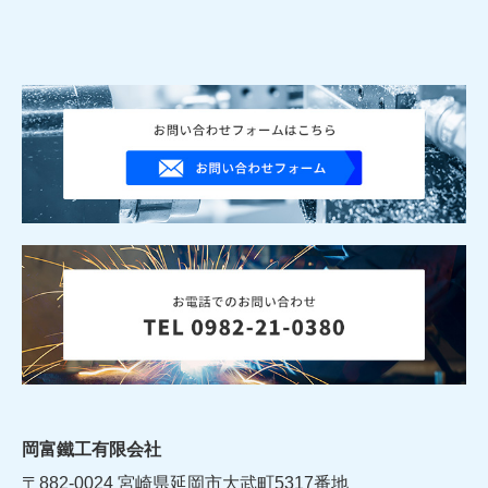
岡富鐵工有限会社
〒882-0024 宮崎県延岡市大武町5317番地