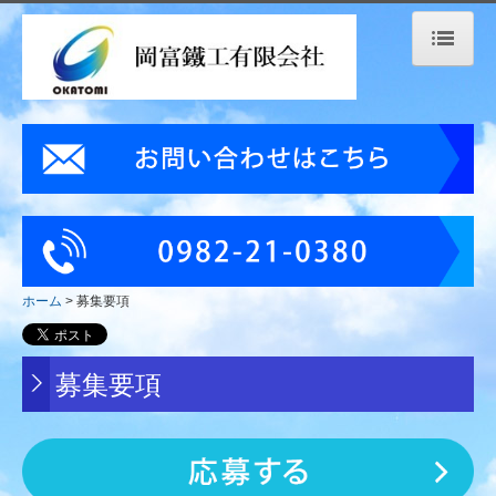
ホーム
会社案内
設備紹介
事業内容
製品事例
ホーム
募集要項
溶接構造
募集要項
複合加工
ＣＮＣ複合旋盤加工
樹脂加工