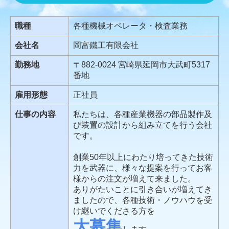
レーザー加工
職種
各種機械オペレータ・検査業務
番外編
会社名
岡富鐵工有限会社
勤務地
〒882-0024 宮崎県延岡市大武町5317
募集要項
番地
お問い合わせ
雇用形態
正社員
プライバシーポリシー
仕事の内容
私たちは、各種産業機器の部品製作及
び装置の設計から組み立てを行う会社
です。
創業50年以上にわたり培ってきた技術
力を武器に、様々な提案を行ってお客
様からの注文が増えて来ました。
ありがたいことに引き合いが増えてき
ましたので、各種技術・ノウハウを受
け継いでくださる方を
大募集